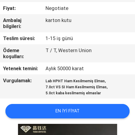
KONTROL
Fiyat:
Negotiate
Ambalaj
karton kutu
BIZE
bilgileri:
ULAŞIN
Teslim süresi:
1-15 iş günü
Ödeme
T / T, Western Union
HABERLER
koşulları:
Yetenek temini:
Aylık 50000 karat
VAKALAR
Vurgulamak:
,
Lab HPHT Ham Kesilmemiş Elmas
,
7.0ct VS SI Ham Kesilmemiş Elmas
SITE
5.0ct kaba kesilmemiş elmaslar
HARITASI
EN IYI FIYAT
PRIVACY
POLICY