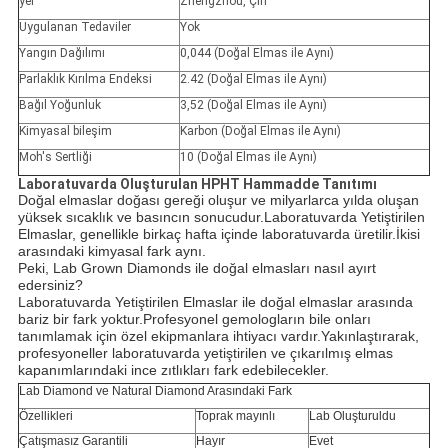
yer
Zhengzhou, Çin
Uygulanan Tedaviler
Yok
Yangın Dağılımı
0,044 (Doğal Elmas ile Aynı)
Parlaklık Kırılma Endeksi
2.42 (Doğal Elmas ile Aynı)
Bağıl Yoğunluk
3,52 (Doğal Elmas ile Aynı)
Kimyasal bileşim
Karbon (Doğal Elmas ile Aynı)
Moh's Sertliği
10 (Doğal Elmas ile Aynı)
Laboratuvarda Oluşturulan HPHT Hammadde Tanıtımı
Doğal elmaslar doğası gereği oluşur ve milyarlarca yılda oluşan
yüksek sıcaklık ve basıncın sonucudur.Laboratuvarda Yetiştirilen
Elmaslar, genellikle birkaç hafta içinde laboratuvarda üretilir.İkisi
arasındaki kimyasal fark aynı.
Peki, Lab Grown Diamonds ile doğal elmasları nasıl ayırt
edersiniz?
Laboratuvarda Yetiştirilen Elmaslar ile doğal elmaslar arasında
bariz bir fark yoktur.Profesyonel gemologların bile onları
tanımlamak için özel ekipmanlara ihtiyacı vardır.Yakınlaştırarak,
profesyoneller laboratuvarda yetiştirilen ve çıkarılmış elmas
kapanımlarındaki ince zıtlıkları fark edebilecekler.
Lab Diamond ve Natural Diamond Arasındaki Fark
Özellikleri
Toprak mayınlı
Lab Oluşturuldu
Çatışmasız Garantili
Hayır
Evet