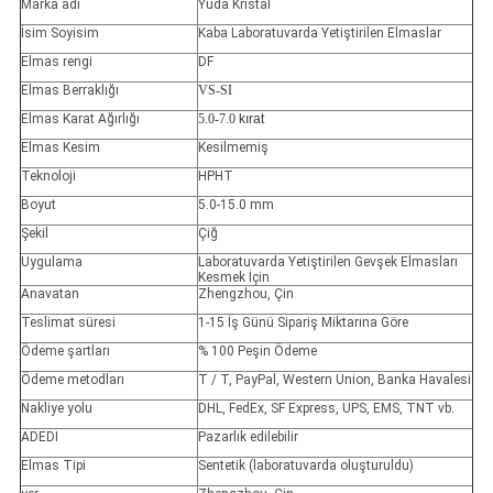
Marka adı
Yuda Kristal
İsim Soyisim
Kaba Laboratuvarda Yetiştirilen Elmaslar
Elmas rengi
DF
Elmas Berraklığı
VS-SI
Elmas Karat Ağırlığı
5.0-7.0
kırat
Elmas Kesim
Kesilmemiş
Teknoloji
HPHT
Boyut
5.0-15.0 mm
Şekil
Çiğ
Uygulama
Laboratuvarda Yetiştirilen Gevşek Elmasları
Kesmek İçin
Anavatan
Zhengzhou, Çin
Teslimat süresi
1-15 İş Günü Sipariş Miktarına Göre
Ödeme şartları
% 100 Peşin Ödeme
Ödeme metodları
T / T, PayPal, Western Union, Banka Havalesi
Nakliye yolu
DHL, FedEx, SF Express, UPS, EMS, TNT vb.
ADEDI
Pazarlık edilebilir
Elmas Tipi
Sentetik (laboratuvarda oluşturuldu)