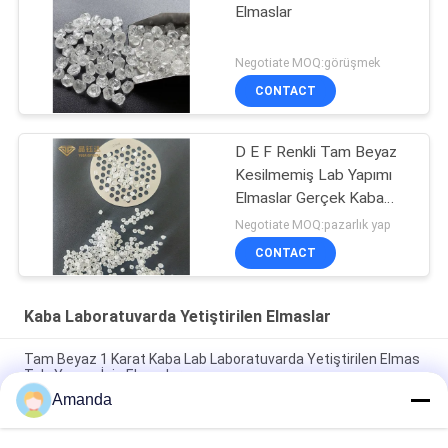
Elmaslar
Negotiate MOQ:görüşmek
CONTACT
D E F Renkli Tam Beyaz
Kesilmemiş Lab Yapımı
Elmaslar Gerçek Kaba
Elmas Gevşek Elmas
Negotiate MOQ:pazarlık yap
CONTACT
Kaba Laboratuvarda Yetiştirilen Elmaslar
Tam Beyaz 1 Karat Kaba Lab Laboratuvarda Yetiştirilen Elmas
Takı Yapımı İçin Elmaslar
Amanda
4-5ct DEF Renk VS,VVS1,VVS2 Saflık Hpht Laboratuvar Yapımı
Elmas Beyaz Elmas Mücevher için