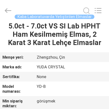
2026
Henan
Yuda
Crystal
Co.,Ltd.
Kaba Laboratuvarda Yetiştirilen Elmaslar
All
Rights
Reserved.
5.0ct - 7.0ct VS SI Lab HPHT
EV
Ham Kesilmemiş Elmas, 2
ÜRÜN:%
Karat 3 Karat Lehçe Elmaslar
S
Menşe yeri:
Zhengzhou, Çin
HAKKIMIZDA
Marka adı:
YUDA CRYSTAL
Sertifika:
None
FABRIKA
Model
YD-B
TURU
numarası:
Min sipariş
görüşmek
KALITE
miktarı: