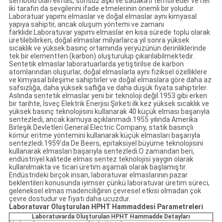
sembolü olan elmas, sonsuz aşkı ve sadakati temsil eder ve her
iki tarafın da sevgilerini ifade etmelerinin önemli bir yoludur.
Laboratuar yapımı elmaslar ve doğal elmaslar aynı kimyasal
yapıya sahiptir, ancak oluşum yöntemi ve zamanı
farklıdır.Laboratuvar yapımı elmaslar en kısa sürede toplu olarak
üretilebilirken, doğal elmaslar milyarlarca yıl sonra yüksek
sıcaklık ve yüksek basınç ortamında yeryüzünün derinliklerinde
tek bir elementten (karbon) oluşturulup çıkarılabilmektedir.
Sentetik elmaslar laboratuarlarda yetiştirilse de karbon
atomlarından oluşurlar, doğal elmaslarla aynı fiziksel özelliklere
ve kimyasal bileşime sahiptirler ve doğal elmaslara göre daha az
safsızlığa, daha yüksek saflığa ve daha düşük fiyata sahiptirler.
Aslında sentetik elmaslar yeni bir teknoloji değil.1953 gibi erken
bir tarihte, İsveç Elektrik Enerjisi Şirketi ilk kez yüksek sıcaklık ve
yüksek basınç teknolojisini kullanarak 40 küçük elması başarıyla
sentezledi, ancak kamuya açıklanmadı.1955 yılında Amerika
Birleşik Devletleri General Electric Company, statik basınçlı
kömür eritme yöntemini kullanarak küçük elmasları başarıyla
sentezledi.1959'da De Beers, epitaksiyel büyüme teknolojisini
kullanarak elmasları başarıyla sentezledi.O zamandan beri,
endüstriyel kalitede elmas sentez teknolojisi yaygın olarak
kullanılmakta ve ticari üretim aşamalı olarak başlamıştır.
Endüstrideki birçok insan, laboratuvar elmaslarının pazar
beklentileri konusunda iyimser çünkü laboratuvar üretim süreci,
geleneksel elmas madenciliğinin çevresel etkisi olmadan çok
çevre dostudur ve fiyatı daha ucuzdur.
Laboratuvar Oluşturulan HPHT Hammaddesi Parametreleri
Laboratuvarda Oluşturulan HPHT Hammadde Detayları