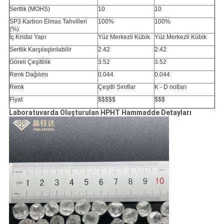
Sertlik (MOHS)
10
10
SP3 Karbon Elmas Tahvilleri
100%
100%
(%)
İç Kristal Yapı
Yüz Merkezli Kübik
Yüz Merkezli Kübik
Sertlik Karşılaştırılabilir
2.42
2.42
Göreli Çeşitlilik
3.52
3.52
Renk Dağılımı
0.044
0.044
Renk
Çeşitli Sınıflar
K - D notları
Fiyat
$$$$$
$$$
Laboratuvarda Oluşturulan HPHT Hammadde Detayları