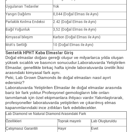
Uygulanan Tedaviler
Yok
Yangın Dağılımı
0,044 (Doğal Elmas ile Aynı)
Parlaklık Kırılma Endeksi
2.42 (Doğal Elmas ile Aynı)
Bağıl Yoğunluk
3,52 (Doğal Elmas ile Aynı)
Kimyasal bileşim
Karbon (Doğal Elmas ile Aynı)
Moh's Sertliği
10 (Doğal Elmas ile Aynı)
Sentetik HPHT Kaba Elmaslar Giriş
Doğal elmaslar doğası gereği oluşur ve milyarlarca yılda oluşan
yüksek sıcaklık ve basıncın sonucudur.Laboratuvarda Yetiştirilen
Elmaslar, genellikle birkaç hafta içinde laboratuvarda üretilir.İkisi
arasındaki kimyasal fark aynı.
Peki, Lab Grown Diamonds ile doğal elmasları nasıl ayırt
edersiniz?
Laboratuvarda Yetiştirilen Elmaslar ile doğal elmaslar arasında
bariz bir fark yoktur.Profesyonel gemologların bile onları
tanımlamak için özel ekipmanlara ihtiyacı vardır.Yakınlaştırarak,
profesyoneller laboratuvarda yetiştirilen ve çıkarılmış elmas
kapanımlarındaki ince zıtlıkları fark edebilecekler.
Lab Diamond ve Natural Diamond Arasındaki Fark
Özellikleri
Toprak mayınlı
Lab Oluşturuldu
Çatışmasız Garantili
Hayır
Evet