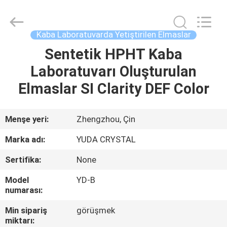
2026
Henan
Yuda
Crystal
Co.,Ltd.
Kaba Laboratuvarda Yetiştirilen Elmaslar
All
Rights
Reserved.
Sentetik HPHT Kaba
EV
Laboratuvarı Oluşturulan
ÜRÜN:%
Elmaslar SI Clarity DEF Color
S
Menşe yeri:
Zhengzhou, Çin
HAKKIMIZDA
Marka adı:
YUDA CRYSTAL
Sertifika:
None
FABRIKA
Model
YD-B
TURU
numarası:
Min sipariş
görüşmek
KALITE
miktarı: