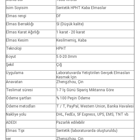
İsim Soyisim
Sentetik HPHT Kaba Elmaslar
Elmas rengi
DF
Elmas Berraklığı
SI (Düşük kalite)
Elmas Karat Ağırlığı
1 karat - 20 karat
Elmas Kesim
Kesilmemiş, Kaba
Teknoloji
HPHT
Boyut
5.0-20.0mm
Şekil
Çiğ
Uygulama
Laboratuvarda Yetiştirilen Gevşek Elmasları
Kesmek İçin
Anavatan
Zhengzhou, Çin
Teslimat süresi
1-7 İş Günü Sipariş Miktarına Göre
Ödeme şartları
% 100 Peşin Ödeme
Ödeme metodları
T / T, PayPal, Western Union, Banka Havalesi
Nakliye yolu
DHL, FedEx, SF Express, UPS, EMS, TNT vb.
ADEDI
Pazarlık edilebilir
Elmas Tipi
Sentetik (laboratuvarda oluşturuldu)
yer
Zhengzhou, Çin