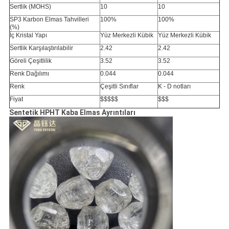
Sertlik (MOHS)
10
10
SP3 Karbon Elmas Tahvilleri
100%
100%
(%)
İç Kristal Yapı
Yüz Merkezli Kübik
Yüz Merkezli Kübik
Sertlik Karşılaştırılabilir
2.42
2.42
Göreli Çeşitlilik
3.52
3.52
Renk Dağılımı
0.044
0.044
Renk
Çeşitli Sınıflar
K - D notları
Fiyat
$$$$$
$$$
Sentetik HPHT Kaba Elmas Ayrıntıları