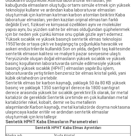
olduklarını düşünebilir.Aslında laboratuvar elmasları, yer
kabuğunda elmasların oluştuğu ortamı simüle etmek için yüksek
teknolojiyi kullanır ve ardından kaba laboratuvar elmasları
oluşturmak için katman katman karbon atomları biriktirir.Kaba
laboratuar elmasları, yerden kazılan orijinal elmastan farklı
değildir.Evet, fiziksel ve kimyasal özellikleri aynı ve moleküler
yapısı aynı, bu yüzden sahte bir elmas olduğundan şüphelenmek
için bir neden yok çünkü kimse onu çıplak gözle ayırt edemez.
Yüksek sıcaklık ve yüksek basınçlı sentetik elmas teknolojisi
1950'lerde ortaya çıktı ve başlangıçta çoğunlukla havacılık ve
askeri endüstrilerde kullanıldı.Son on yılda, değerli taş kalitesinde
sentetik elmasın kalitesi ve maliyeti pazar seviyesine ulaştı.
Yeryüzünde oluşan doğal elmasların yüksek sıcaklık ve yüksek
basınç koşullarının laboratuvarda simüle edilmesiyle yüksek
basınçlı yüksek sıcaklık (HPHT) elmasları yapılır.Bu işlem,
laboratuvarda yetiştirilen benzersiz bir elmas kristal şekli, yani
kübik oktahedron üretebilir.
Sentetik elmas bir karbon kaynağı, yaklaşık 50 ila 80 KB yüksek
basınç ve yaklaşık 1350 santigrat derece ila 1800 santigrat
derece arasında yüksek bir sıcaklık gerektirir.Ek olarak, bir metal
katalizör de gereklidir.Sentetik üretimde en çok kullanılan metal
katalizörler nikel, kobalt, demir ve bu metallerin
alaşımlarıdır.Karbon kaynağı, metal katalizörde doyma noktasına
ulaşıncaya kadar eritilir ve ardından sentetik elmaslar
oluşturmak için kristalleşir.
Sentetik HPHT Kaba Elmasların Parametreleri
Sentetik HPHT Kaba Elmas Ayrıntıları
Marka adı
Yuda Kristal