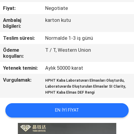
KONTROL
Fiyat:
Negotiate
Ambalaj
karton kutu
BIZE
bilgileri:
ULAŞIN
Teslim süresi:
Normalde 1-3 iş günü
Ödeme
T / T, Western Union
HABERLER
koşulları:
Yetenek temini:
Aylık 50000 karat
VAKALAR
Vurgulamak:
,
HPHT Kaba Laboratuvarı Elmasları Oluşturdu
,
Laboratuvarda Oluşturulan Elmaslar SI Clarity
SITE
HPHT Kaba Elmas DEF Rengi
HARITASI
EN IYI FIYAT
PRIVACY
POLICY