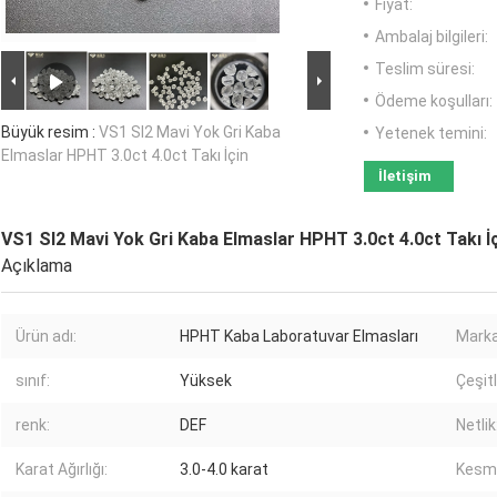
Fiyat:
Ambalaj bilgileri:
Teslim süresi:
Ödeme koşulları:
Büyük resim :
VS1 SI2 Mavi Yok Gri Kaba
Yetenek temini:
Elmaslar HPHT 3.0ct 4.0ct Takı İçin
İletişim
VS1 SI2 Mavi Yok Gri Kaba Elmaslar HPHT 3.0ct 4.0ct Takı İ
Açıklama
Ürün adı:
HPHT Kaba Laboratuvar Elmasları
Marka
sınıf:
Yüksek
Çeşitl
renk:
DEF
Netlik
Karat Ağırlığı:
3.0-4.0 karat
Kesm