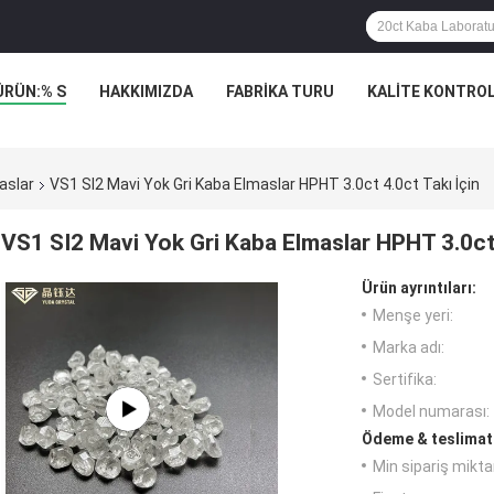
ÜRÜN:% S
HAKKIMIZDA
FABRIKA TURU
KALITE KONTRO
aslar
VS1 SI2 Mavi Yok Gri Kaba Elmaslar HPHT 3.0ct 4.0ct Takı İçin
VS1 SI2 Mavi Yok Gri Kaba Elmaslar HPHT 3.0ct 
Ürün ayrıntıları:
Menşe yeri:
Marka adı:
Sertifika:
Model numarası:
Ödeme & teslimat 
Min sipariş miktar