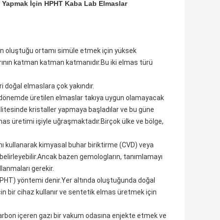
s Yapmak İçin HPHT Kaba Lab Elmaslar
ın oluştuğu ortamı simüle etmek için yüksek
arının katman katman katmanıdır.Bu iki elmas türü
ri doğal elmaslara çok yakındır.
 o dönemde üretilen elmaslar takıya uygun olamayacak
litesinde kristaller yapmaya başladılar ve bu güne
as üretimi işiyle uğraşmaktadır.Birçok ülke ve bölge,
ı kullanarak kimyasal buhar biriktirme (CVD) veya
ı belirleyebilir.Ancak bazen gemologların, tanımlamayı
lanmaları gerekir.
HPHT) yöntemi denir.Yer altında oluştuğunda doğal
in bir cihaz kullanır ve sentetik elmas üretmek için
 karbon içeren gazı bir vakum odasına enjekte etmek ve