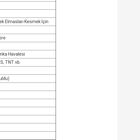
ek Elmasları Kesmek İçin
öre
anka Havalesi
MS, TNT vb.
uldu)