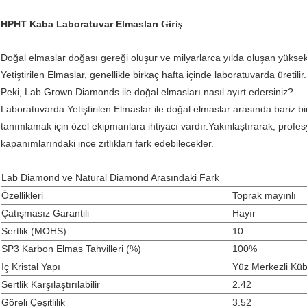
HPHT Kaba Laboratuvar Elmasları
Giriş
Doğal elmaslar doğası gereği oluşur ve milyarlarca yılda oluşan yükse
Yetiştirilen Elmaslar, genellikle birkaç hafta içinde laboratuvarda üretilir
Peki, Lab Grown Diamonds ile doğal elmasları nasıl ayırt edersiniz?
Laboratuvarda Yetiştirilen Elmaslar ile doğal elmaslar arasında bariz bi
tanımlamak için özel ekipmanlara ihtiyacı vardır.Yakınlaştırarak, profes
kapanımlarındaki ince zıtlıkları fark edebilecekler.
Lab Diamond ve Natural Diamond Arasındaki Fark
Özellikleri
Toprak mayınlı
Çatışmasız Garantili
Hayır
Sertlik (MOHS)
10
SP3 Karbon Elmas Tahvilleri (%)
100%
İç Kristal Yapı
Yüz Merkezli Küb
Sertlik Karşılaştırılabilir
2.42
Göreli Çeşitlilik
3.52