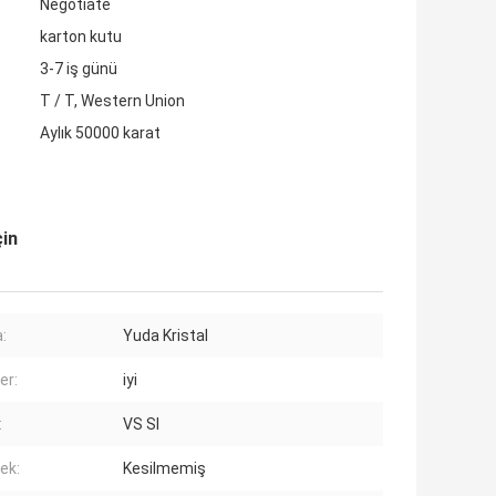
Negotiate
karton kutu
3-7 iş günü
T / T, Western Union
Aylık 50000 karat
çin
:
Yuda Kristal
er:
iyi
:
VS SI
ek:
Kesilmemiş