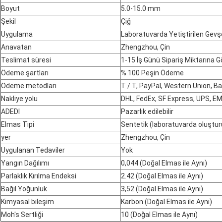
Boyut
5.0-15.0 mm
Şekil
Çiğ
Uygulama
Laboratuvarda Yetiştirilen Gevş
Anavatan
Zhengzhou, Çin
Teslimat süresi
1-15 İş Günü Sipariş Miktarına G
Ödeme şartları
% 100 Peşin Ödeme
Ödeme metodları
T / T, PayPal, Western Union, B
Nakliye yolu
DHL, FedEx, SF Express, UPS, E
ADEDI
Pazarlık edilebilir
Elmas Tipi
Sentetik (laboratuvarda oluştur
yer
Zhengzhou, Çin
Uygulanan Tedaviler
Yok
Yangın Dağılımı
0,044 (Doğal Elmas ile Aynı)
Parlaklık Kırılma Endeksi
2.42 (Doğal Elmas ile Aynı)
Bağıl Yoğunluk
3,52 (Doğal Elmas ile Aynı)
Kimyasal bileşim
Karbon (Doğal Elmas ile Aynı)
Moh's Sertliği
10 (Doğal Elmas ile Aynı)