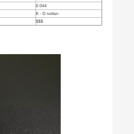
0.044
K - D notları
$$$