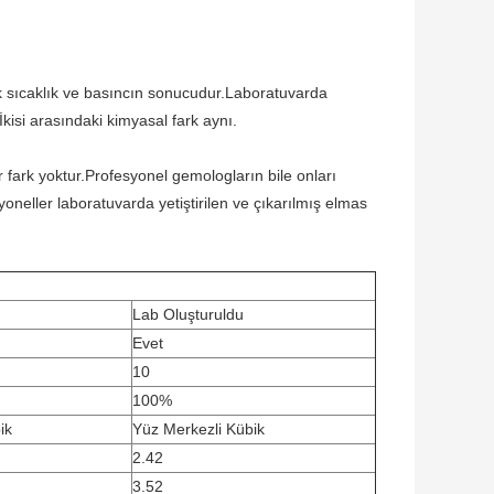
k sıcaklık ve basıncın sonucudur.Laboratuvarda
.İkisi arasındaki kimyasal fark aynı.
r fark yoktur.Profesyonel gemologların bile onları
yoneller laboratuvarda yetiştirilen ve çıkarılmış elmas
Lab Oluşturuldu
Evet
10
100%
ik
Yüz Merkezli Kübik
2.42
3.52