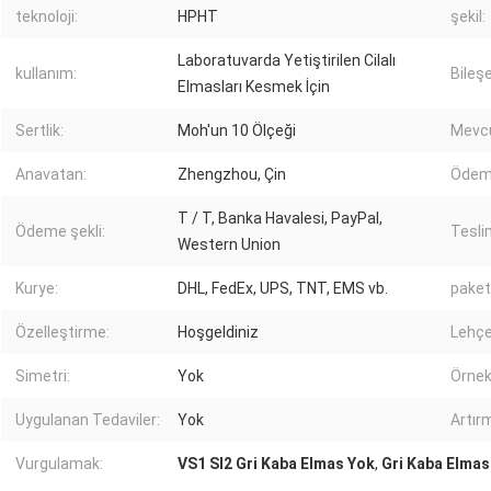
teknoloji:
HPHT
şekil:
Laboratuvarda Yetiştirilen Cilalı
kullanım:
Bileş
Elmasları Kesmek İçin
Sertlik:
Moh'un 10 Ölçeği
Mevcu
Anavatan:
Zhengzhou, Çin
Ödeme
T / T, Banka Havalesi, PayPal,
Ödeme şekli:
Tesli
Western Union
Kurye:
DHL, FedEx, UPS, TNT, EMS vb.
paket
Özelleştirme:
Hoşgeldiniz
Lehçe
Simetri:
Yok
Örnek
Uygulanan Tedaviler:
Yok
Artır
Vurgulamak:
VS1 SI2 Gri Kaba Elmas Yok
,
Gri Kaba Elmas