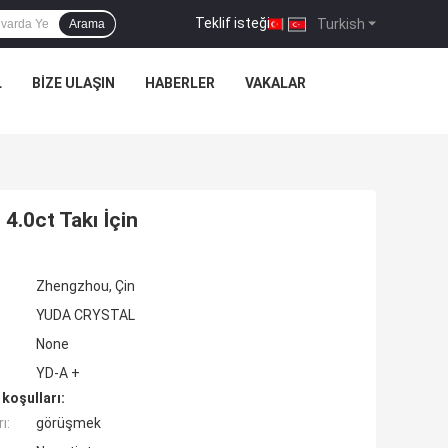
Teklif isteği
|
Turkish
Arama
L
BIZE ULAŞIN
HABERLER
VAKALAR
4.0ct Takı İçin
Zhengzhou, Çin
YUDA CRYSTAL
None
YD-A +
koşulları:
ı:
görüşmek