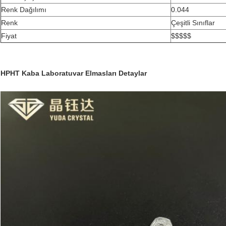
Renk Dağılımı
0.044
Renk
Çeşitli Sınıflar
Fiyat
$$$$$
HPHT Kaba Laboratuvar Elmasları
Detaylar