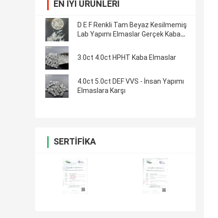
EN IYI ÜRÜNLERI
D E F Renkli Tam Beyaz Kesilmemiş
Lab Yapımı Elmaslar Gerçek Kaba
Elmas Gevşek Elmas
3.0ct 4.0ct HPHT Kaba Elmaslar
4.0ct 5.0ct DEF VVS - İnsan Yapımı
Elmaslara Karşı
SERTIFIKA