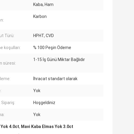
Kaba, Ham
Karbon
en:
t Türü:
HPHT, CVD
 koşulları:
% 100 Peşin Ödeme
1-15 İş Günü Miktar Bağlıdır
m süresi:
leme:
İhracat standart olarak
:
Yok
 Sipariş:
Hoşgeldiniz
ma:
Yok
 Yok 4.0ct
,
Mavi Kaba Elmas Yok 3.0ct