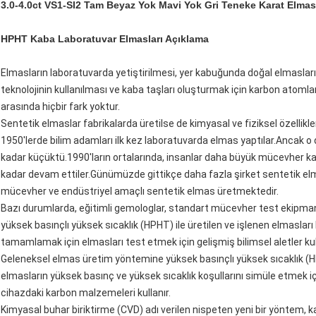
3.0-4.0ct VS1-SI2 Tam Beyaz Yok Mavi Yok Gri Teneke Karat Elma
HPHT Kaba Laboratuvar Elmasları
Açıklama
Elmasların laboratuvarda yetiştirilmesi, yer kabuğunda doğal elmaslar
teknolojinin kullanılması ve kaba taşları oluşturmak için karbon atoml
arasında hiçbir fark yoktur.
Sentetik elmaslar fabrikalarda üretilse de kimyasal ve fiziksel özellikle
1950'lerde bilim adamları ilk kez laboratuvarda elmas yaptılar.Ancak
kadar küçüktü.1990'ların ortalarında, insanlar daha büyük mücevher ka
kadar devam ettiler.Günümüzde gittikçe daha fazla şirket sentetik elm
mücevher ve endüstriyel amaçlı sentetik elmas üretmektedir.
Bazı durumlarda, eğitimli gemologlar, standart mücevher test ekipman
yüksek basınçlı yüksek sıcaklık (HPHT) ile üretilen ve işlenen elmaslar
tamamlamak için elmasları test etmek için gelişmiş bilimsel aletler kul
Geleneksel elmas üretim yöntemine yüksek basınçlı yüksek sıcaklık (
elmasların yüksek basınç ve yüksek sıcaklık koşullarını simüle etmek iç
cihazdaki karbon malzemeleri kullanır.
Kimyasal buhar biriktirme (CVD) adı verilen nispeten yeni bir yöntem,