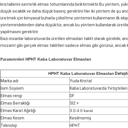
kristallerini sentetik elmas tohumlarında biriktirmektir.Bu yöntem, yü
düşük sıcaklık ve daha düşük basınç gerektirir.Her iki yöntem de şu a
üretmek için kimyasal buharla çökeltme yöntemini kullanmanın ilk ekip
yöntemindekinden daha düşüktür, ancak bu yöntem kullanılarak üretilen
yapılmasını gerektirir.
Bazı insanlar laboratuvarda üretilen elmasları taklit olarak görebilir, a
mozanit gibi gerçek elmas taklitleri sadece elmas gibi görünür, ancak ki
HPHT Kaba Laboratuvar Elmasları
Parametreleri
HPHT Kaba Laboratuvar Elmasları
Detayl
Marka adı
Yuda Kristal
İsim Soyisim
Kaba Laboratuvarda Yetiştirilen
Elmas rengi
DF
Elmas Berraklığı
SI2 +
Elmas Karat Ağırlığı
3.0-4.0 karat
Elmas Kesim
Kesilmemiş
Teknoloji
HPHT