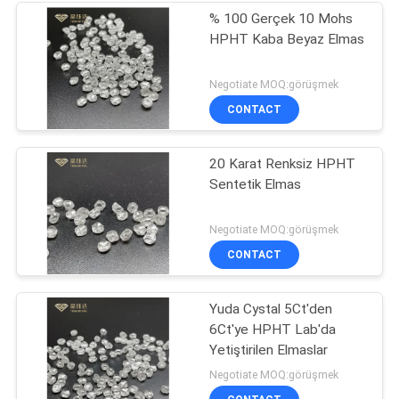
% 100 Gerçek 10 Mohs
HPHT Kaba Beyaz Elmas
Negotiate MOQ:görüşmek
CONTACT
20 Karat Renksiz HPHT
Sentetik Elmas
Negotiate MOQ:görüşmek
CONTACT
Yuda Cystal 5Ct'den
6Ct'ye HPHT Lab'da
Yetiştirilen Elmaslar
Negotiate MOQ:görüşmek