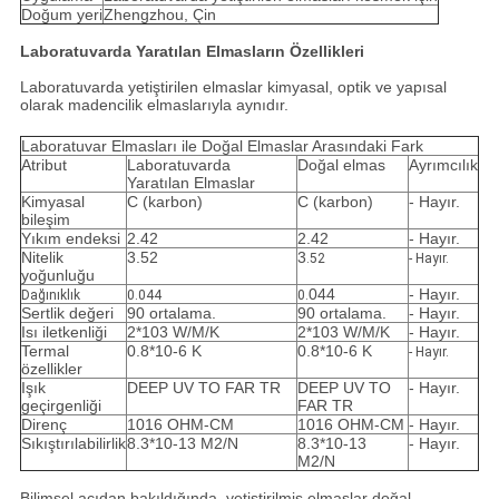
Doğum yeri
Zhengzhou, Çin
Laboratuvarda Yaratılan Elmasların Özellikleri
Laboratuvarda yetiştirilen elmaslar kimyasal, optik ve yapısal
olarak madencilik elmaslarıyla aynıdır.
Laboratuvar Elmasları ile Doğal Elmaslar Arasındaki Fark
Atribut
Laboratuvarda
Doğal elmas
Ayrımcılık
Yaratılan Elmaslar
Kimyasal
C (karbon)
C (karbon)
- Hayır.
bileşim
Yıkım endeksi
2.42
2.42
- Hayır.
Nitelik
3.52
3
.52
- Hayır.
yoğunluğu
044
- Hayır.
Dağınıklık
0.044
0.
Sertlik değeri
90 ortalama.
90 ortalama.
- Hayır.
Isı iletkenliği
2*103 W/M/K
2*103 W/M/K
- Hayır.
Termal
0.8*10-6 K
0.8*10-6 K
- Hayır.
özellikler
Işık
DEEP UV TO FAR TR
DEEP UV TO
- Hayır.
geçirgenliği
FAR TR
Direnç
1016 OHM-CM
1016 OHM-CM
- Hayır.
Sıkıştırılabilirlik
8.3*10-13 M2/N
8.3*10-13
- Hayır.
M2/N
Bilimsel açıdan bakıldığında, yetiştirilmiş elmaslar doğal