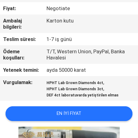
KONTROL
Fiyat:
Negotiate
Ambalaj
Karton kutu
BIZE
bilgileri:
ULAŞIN
Teslim süresi:
1-7 iş günü
Ödeme
T/T, Western Union, PayPal, Banka
HABERLER
koşulları:
Havalesi
Yetenek temini:
ayda 50000 karat
VAKALAR
Vurgulamak:
,
HPHT Lab Grown Diamonds 4ct
,
HPHT Lab Grown Diamonds 3ct
SITE
DEF 4ct laboratuvarda yetiştirilen elmas
HARITASI
EN IYI FIYAT
PRIVACY
POLICY