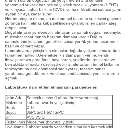
ürünleri olarak doğdu.Elmas yetiştirmenin ana sentetik
yöntemleri yüksek basınçlı ve yüksek sıcaklıklı yöntem (HPHT)
ve kimyasal buhar birikimi (CVD), ve hazırlık süresi sadece yarım
aydan bir aya kadar sürer.
Her muhteşem elmas, en mükemmel tasarımı ve kesimi geçmek
zorunda kalır, elmas kaba şeklinden çıkarabilir, en parlak ateş
rengini açar!
Doğal elmasın yenilenebilir olmayan ve pahalı doğası nedeniyle,
mücevher tasarımında bazı sınırlamalar vardır.Düğün
sahnelerinin kullanımı genellikle cesur yenilik yerine tasarımını
basit ve cömert yapar.
Laboratuvarda yetiştirilen elmaslar doğada yetişen elmaslardan
tamamen farklıdır.Geleneksel kısıtlamaların yerine, kendi
ihtiyaçlarımıza göre farklı boyutlarda, şekillerde, renklerde ve
berraklıkta elmasları özelleştirebiliriz, elmasların temel kullanım
fonksiyonuna geri dönmesini sağlayarak, tasarım sanat
yaratımına geri dönerek,Ve elmas endüstrisinde yeni bir durum
açmak.
Laboratuvarda üretilen elmasların parametreleri
Ürün Adı
Sentetik elmas (Laboratörde yaratılmış)
Malzeme
Laboratuvarda yetiştirilmiş
Renk
D-H
Boyut
35PCS/CT-5CTS/PC
VVS VS SI
Sınıf
Kullanılmış
Mücevher (boynuz, yüzük)
Uygulama
Laboratuvarda yetiştirilen elmasları kesmek için