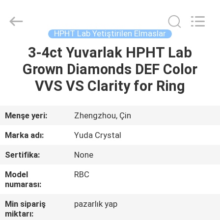
2026
Henan
Yuda
Crystal
Co.,Ltd.
HPHT Lab Yetiştirilen Elmaslar
All
Rights
Reserved.
3-4ct Yuvarlak HPHT Lab
EV
Grown Diamonds DEF Color
ÜRÜN:%
VVS VS Clarity for Ring
S
Menşe yeri:
Zhengzhou, Çin
HAKKIMIZDA
Marka adı:
Yuda Crystal
Sertifika:
None
FABRIKA
Model
RBC
TURU
numarası:
Min sipariş
pazarlık yap
KALITE
miktarı: