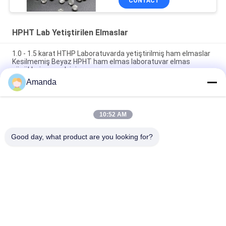
CONTACT
HPHT Lab Yetiştirilen Elmaslar
1.0 - 1.5 karat HTHP Laboratuvarda yetiştirilmiş ham elmaslar
Kesilmemiş Beyaz HPHT ham elmas laboratuvar elmas
yüzükleri yapmak için
Amanda
100% Gerçek ve Sertliği 10 Mohs 1 karat HPHT Laboratuvar
Yapımı Kesilmemiş Kaba Beyaz Laboratuvar Elmas
10:52 AM
5.0 - 6.0 karat D E F Renk VS Açıklık HPHT Elmas Laboratuvarı
Çin'de Çarpık Elmas Yaratıldı
Good day, what product are you looking for?
Popüler Kategoriler
Tüm
Kaba Laboratuvarda 
Gevşek 
Yetiştirilen Elmaslar
Laboratuvarda 
Yetiştirilen Elmaslar
HPHT Lab 
CVD Lab'da 
Yetiştirilen Elmaslar
Yetiştirilen Elmaslar